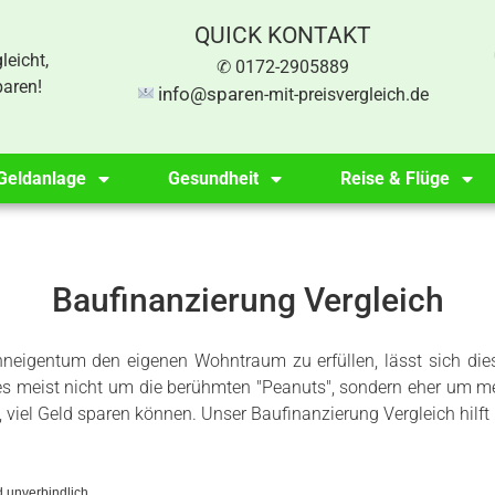
QUICK KONTAKT
leicht,
✆ 0172-2905889
paren!
info@spare
n-mit-preisvergleich.de
Geldanlage
Gesundheit
Reise & Flüge
Baufinanzierung Vergleich
hneigentum den eigenen Wohntraum zu erfüllen, lässt sich die
 es meist nicht um die berühmten "Peanuts", sondern eher um m
, viel Geld sparen können. Unser Baufinanzierung Vergleich hilft
nd unverbindlich